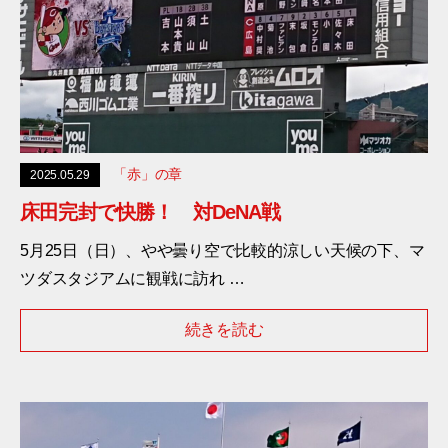
「赤」の章
2025.05.29
床田完封で快勝！ 対DeNA戦
5月25日（日）、やや曇り空で比較的涼しい天候の下、マ
ツダスタジアムに観戦に訪れ …
続きを読む