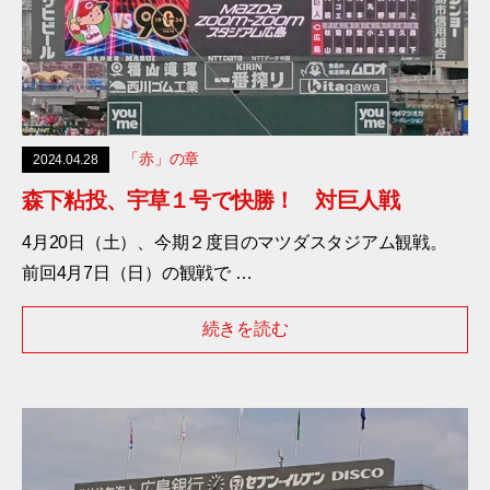
「赤」の章
2024.04.28
森下粘投、宇草１号で快勝！ 対巨人戦
4月20日（土）、今期２度目のマツダスタジアム観戦。
前回4月7日（日）の観戦で …
続きを読む