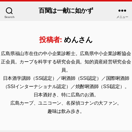
百聞は一献に如かず
Search
メニュー
投稿者:
めんさん
広島県福山市在住の中小企業診断士。広島県中小企業診断協会
正会員。カープを科学する研究会会員。知的資産経営研究会会
員。
日本酒学講師（SSI認定）／唎酒師（SSI認定）／国際唎酒師
（SSIインターナショナル認定）／焼酎唎酒師（SSI認定）。
日本酒好き、特に広島のお酒。
広島カープ、ユニコーン、名探偵コナンの大ファン。
趣味は飲み歩き。