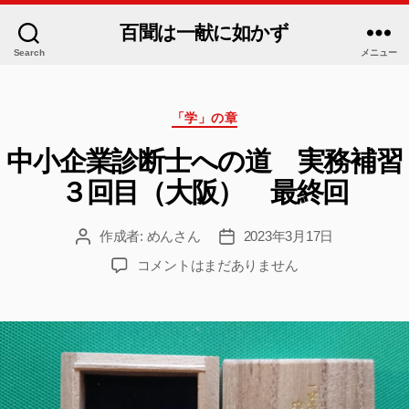
百聞は一献に如かず
Search
メニュー
カ
「学」の章
テ
ゴ
中小企業診断士への道 実務補習
リ
３回目（大阪） 最終回
ー
作成者:
めんさん
2023年3月17日
投
投
稿
稿
中
コメントはまだありません
者
日
小
企
業
診
断
士
へ