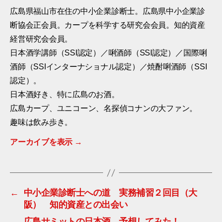
o
r
n
広島県福山市在住の中小企業診断士。広島県中小企業診
断協会正会員。カープを科学する研究会会員。知的資産
k
k
経営研究会会員。
日本酒学講師（SSI認定）／唎酒師（SSI認定）／国際唎
酒師（SSIインターナショナル認定）／焼酎唎酒師（SSI
認定）。
日本酒好き、特に広島のお酒。
広島カープ、ユニコーン、名探偵コナンの大ファン。
趣味は飲み歩き。
アーカイブを表示
→
←
中小企業診断士への道 実務補習２回目（大
阪） 知的資産との出会い
→
広島サミットの日本酒 予想してみた！