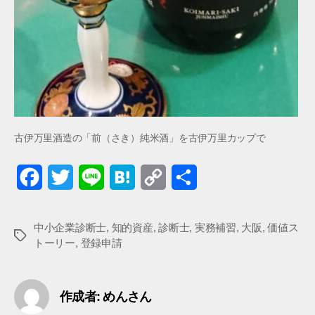
古伊万里酒造の「前（さき）純米酒」を古伊万里カップで
F
T
L
H
C
共
a
w
i
a
o
有
中小企業診断士
c
i
n
,
知的資産
t
,
診断士
p
,
実務補習
,
大阪
,
価値ス
タ
トーリー
,
登録申請
グ
e
t
e
e
y
b
t
n
L
作成者: めんさん
o
e
a
i