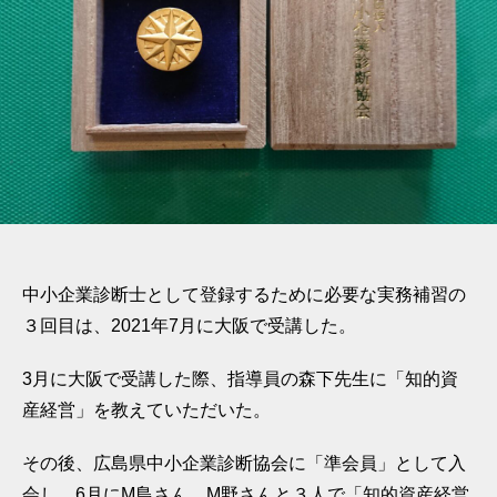
の
道
実
務
補
習
３
回
目
（大
阪）
最
中小企業診断士として登録するために必要な実務補習の
終
３回目は、2021年7月に大阪で受講した。
回
へ
3月に大阪で受講した際、指導員の森下先生に「知的資
の
産経営」を教えていただいた。
その後、広島県中小企業診断協会に「準会員」として入
会し、6月にM島さん、M野さんと３人で「知的資産経営