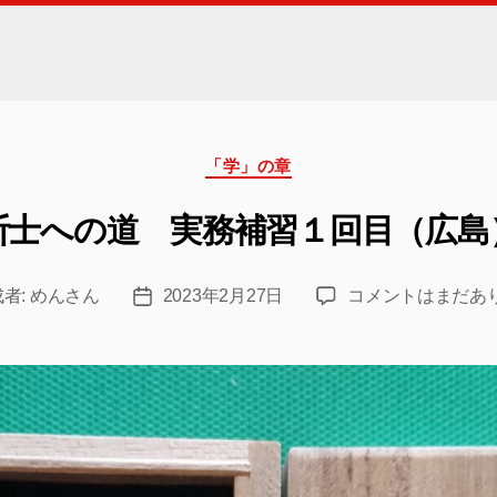
カ
「学」の章
テ
ゴ
断士への道 実務補習１回目（広島
リ
ー
中
者:
めんさん
2023年2月27日
コメントはまだあ
投
小
稿
企
日
業
診
断
士
へ