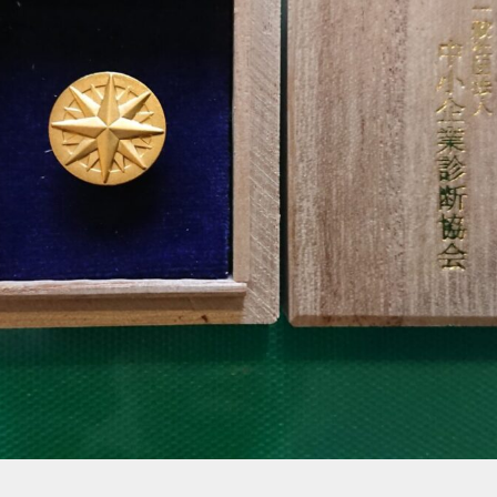
の
道
実
務
補
習
１
回
目
（広
島）
無
事
終
了！
へ
の