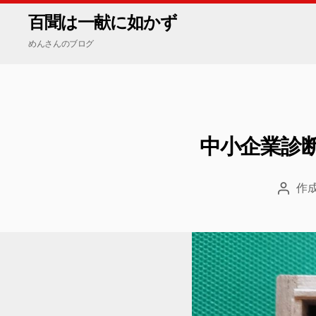
百聞は一献に如かず
めんさんのブログ
中小企業診
作成
投
稿
者